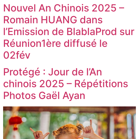
Nouvel An Chinois 2025 –
Romain HUANG dans
l’Emission de BlablaProd sur
Réunion1ère diffusé le
02fév
Protégé : Jour de l’An
chinois 2025 – Répétitions
Photos Gaël Ayan